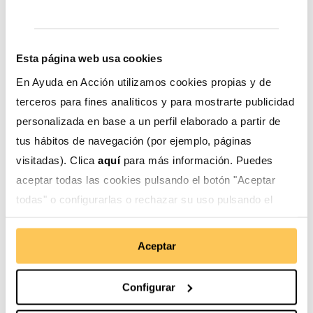
Esta página web usa cookies
En Ayuda en Acción utilizamos cookies propias y de
terceros para fines analíticos y para mostrarte publicidad
personalizada en base a un perfil elaborado a partir de
Precisamente, la
iniciativa
HeForShe
fue lanzada por
tus hábitos de navegación (por ejemplo, páginas
ONU Mujeres en 2015 como una plataforma de
visitadas). Clica
aquí
para más información. Puedes
promoción, visibilización y vinculación de hombres
aceptar todas las cookies pulsando el botón "Aceptar
comprometidos con la igualdad, la eliminación de la
todas" o configurarlas o rechazar su uso pulsando el
violencia machista y todas las formas de
discriminación que enfrentan mujeres y niñas.
botón "Configurar".
Aceptar
Nuestro compromiso por los
derechos de las mujeres
Configurar