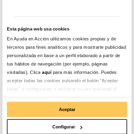
En el proyecto
Mujeres campesinas liderando
la
gestión social del agua es uno de los componentes. Por
ello, se han puesto en marcha varias acciones para la
Esta página web usa cookies
conservación del medioambiente y el recurso hídrico
En Ayuda en Acción utilizamos cookies propias y de
con el objetivo de que en las comunidades rurales se
terceros para fines analíticos y para mostrarte publicidad
gestione y se tomen medidas que impacten
personalizada en base a un perfil elaborado a partir de
positivamente a nivel nacional.
tus hábitos de navegación (por ejemplo, páginas
visitadas). Clica
aquí
para más información. Puedes
Mujeres organizadas contra el cambio climático
aceptar todas las cookies pulsando el botón "Aceptar
todas" o configurarlas o rechazar su uso pulsando el
botón "Configurar".
Sin páramos, no habría agua. Desde
Mujeres
campesinas liderando
se han realizado acciones
Aceptar
comunitarias como mingas de limpieza y el cercado de
fuentes de agua para la protección de 650 hectáreas de
páramos, bosques nativos y zonas de recarga hídrica.
Configurar