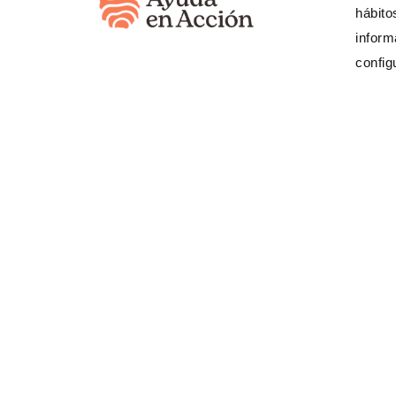
hábito
inform
Nuestro trabajo
config
Gestión social del agua
Desarrollo de cadenas de valor
Derechos de las mujeres
Derechos de la infancia y adolescen
Movilidad humana