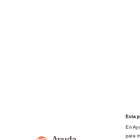
de la Niñez y Género
Saber más
Somos transparentes
Esta 
En Ayu
para m