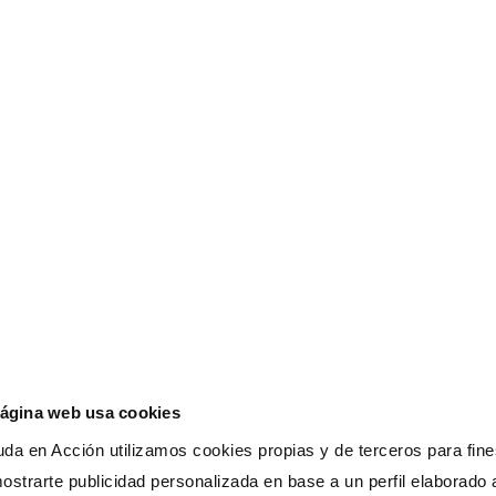
Responsable de Vínculos Solidarios
Saber más
. Nos avalan:
Somos
página web usa cookies
da en Acción utilizamos cookies propias y de terceros para fines
ostrarte publicidad personalizada en base a un perfil elaborado a