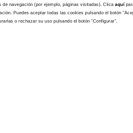
s de navegación (por ejemplo, páginas visitadas). Clica
aquí
pa
ación. Puedes aceptar todas las cookies pulsando el botón "Ace
Esto te interesa
Ayuda
urarlas o rechazar su uso pulsando el botón "Configurar".
Blog
Euro
Actualidad
Lati
cia