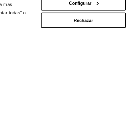
Configurar
ra más
ptar todas" o
 en Acción en el mundo
Rechazar
pa
noamérica