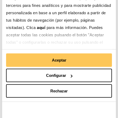
sistemas de agua potable y de riego; y
terceros para fines analíticos y para mostrarte publicidad
sensibilización de personas usuarias.
personalizada en base a un perfil elaborado a partir de
tus hábitos de navegación (por ejemplo, páginas
SAPRA (Sistema de Administración
visitadas). Clica
aquí
para más información. Puedes
de Agua Potable y Riego
aceptar todas las cookies pulsando el botón "Aceptar
todas" o configurarlas o rechazar su uso pulsando el
Este software permite que las personas realicen
botón "Configurar".
una gestión transparente y técnica del agua:
registro de usuarios, servicios, inventarios,
Aceptar
facturación, multas y consumos de agua.
Configurar
Rechazar
Impactos en las comunidades