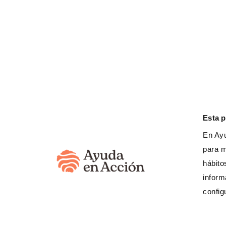
Derechos de las mujeres
Derechos de la infancia y adolescen
Movilidad humana
Esta 
En Ayu
para m
hábito
inform
config
¿Necesita
(333) 623 3