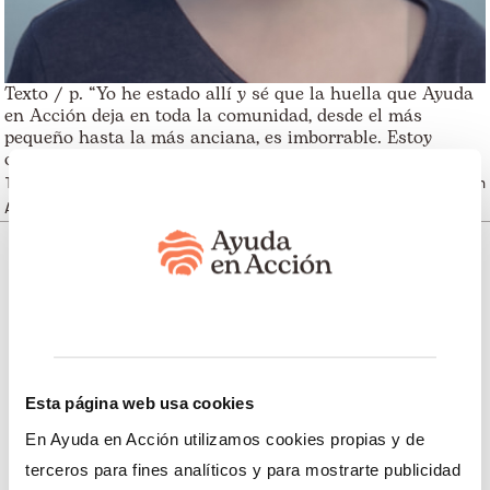
Texto / p. “Yo he estado allí y sé que la huella que Ayuda
en Acción deja en toda la comunidad, desde el más
pequeño hasta la más anciana, es imborrable. Estoy
orgulloso de poner mi parte para transformar el mundo”.
Texto / smallnote.Mono Maria, Madrid, socio de Ayuda en
Acción desde 2012.
Somos transparentes. Nos avalan:
Esta página web usa cookies
Somos miembros de:
En Ayuda en Acción utilizamos cookies propias y de
terceros para fines analíticos y para mostrarte publicidad