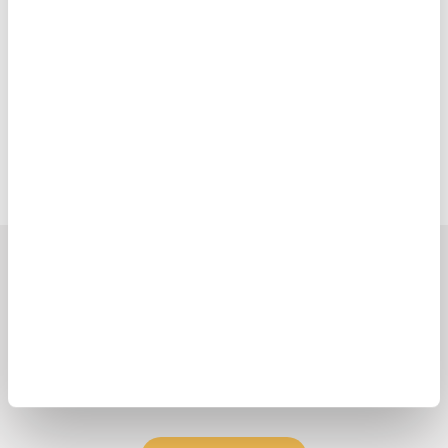
Ayuda en Acción en el
mundo
Europa
Latinoamérica
¿Necesitas Ayuda?
(333) 623 3333