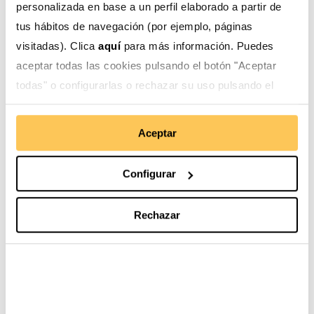
personalizada en base a un perfil elaborado a partir de
tus hábitos de navegación (por ejemplo, páginas
visitadas). Clica
aquí
para más información. Puedes
aceptar todas las cookies pulsando el botón "Aceptar
Nuestro trabajo
Esto te interesa
todas" o configurarlas o rechazar su uso pulsando el
botón "Configurar".
Gestión social del agua
Blog
Aceptar
Desarrollo de cadenas
Actualidad
de valor
Configurar
Derechos de las
mujeres
Rechazar
Derechos de la infancia
y adolescencia
Movilidad humana