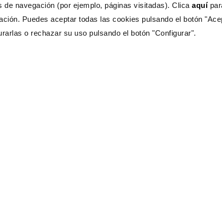
s de navegación (por ejemplo, páginas visitadas). Clica
aquí
pa
ación. Puedes aceptar todas las cookies pulsando el botón "Ace
urarlas o rechazar su uso pulsando el botón "Configurar".
s Ayuda?
CONTÁCTANOS
333