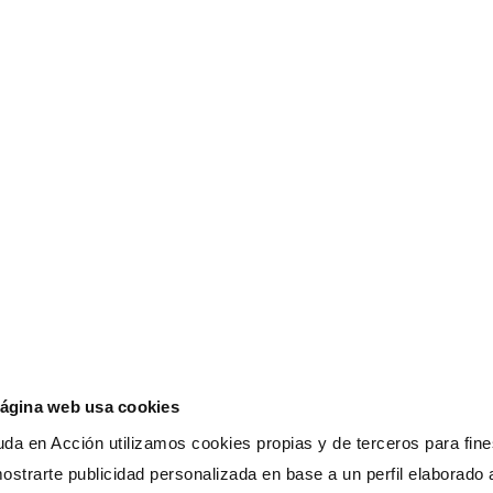
Esto te interesa
Ayuda
Blog
Euro
Actualidad
Lati
página web usa cookies
da en Acción utilizamos cookies propias y de terceros para fines
cia
ostrarte publicidad personalizada en base a un perfil elaborado a