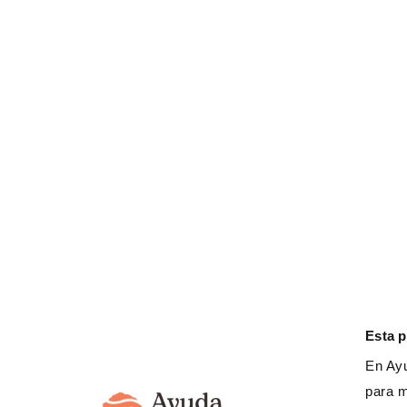
Nuestro trabajo
Gestión social del agua
Desarrollo de cadenas de valor
Derechos de las mujeres
Esta 
En Ayu
Derechos de la infancia y adolescen
para m