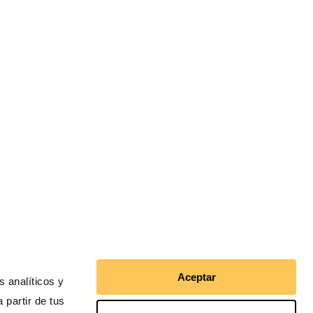
 en Acción en el mundo
pa
noamérica
Aceptar
 analíticos y
 partir de tus