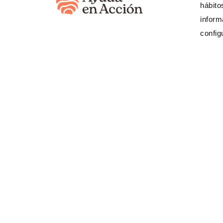
hábito
Movilidad humana
inform
config
¿Necesita
(333) 623 3
Banco Internacional
520617459