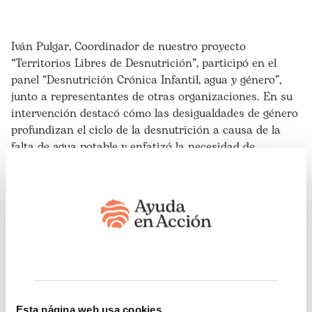
Iván Pulgar, Coordinador de nuestro proyecto
“Territorios Libres de Desnutrición”, participó en el
panel “Desnutrición Crónica Infantil, agua y género”,
junto a representantes de otras organizaciones. En su
intervención destacó cómo las desigualdades de género
profundizan el ciclo de la desnutrición a causa de la
falta de agua potable y enfatizó la necesidad de
transformar políticas y prácticas desde un enfoque de
igualdad. Señaló que las mujeres son quienes enfrentan
directamente la escasez de agua, ya que son ellas
quienes la recolectan, preparan los alimentos y cuidan
la salud de sus familias, dedicando horas adicionales a
una jornada que ya duplica la de los hombres. “Las
brechas de acceso al agua son también brechas para el
desarrollo de las mujeres”, afirmó Pulgar, resaltando
además su papel como guardianas del agua y lideresas
Esta página web usa cookies