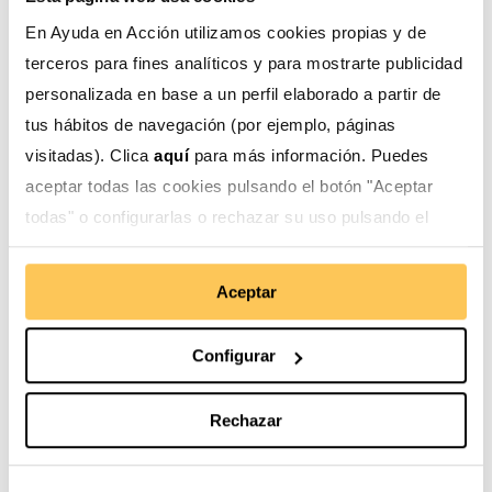
en la protección de fuentes, razón por la cual deben ser
el eje transversal y pilar fundamental en todo proyecto
En Ayuda en Acción utilizamos cookies propias y de
de gestión social y ambiental del agua y de erradicación
terceros para fines analíticos y para mostrarte publicidad
de la desnutrición crónica infantil.
personalizada en base a un perfil elaborado a partir de
tus hábitos de navegación (por ejemplo, páginas
visitadas). Clica
aquí
para más información. Puedes
aceptar todas las cookies pulsando el botón "Aceptar
todas" o configurarlas o rechazar su uso pulsando el
botón "Configurar".
Aceptar
Configurar
Rechazar