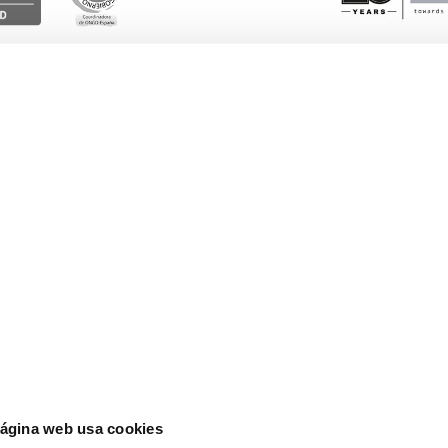
Esto te interesa
Ayuda
Blog
Euro
Actualidad
Lati
cia
página web usa cookies