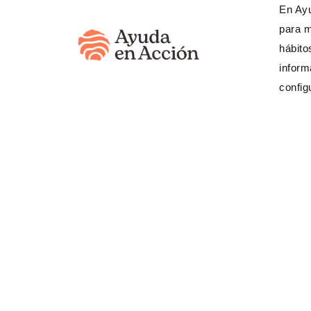
En Ayu
para m
hábito
inform
config
¿Necesita
(333) 623 3
Banco Internacional
520617459