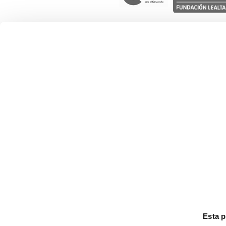
Nuestro trabajo
Gestión social del agua
Desarrollo de cadenas de valor
Derechos de las mujeres
Derechos de la infancia y adolescen
Movilidad humana
Esta 