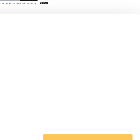
 en Acción en el mundo
pa
noamérica