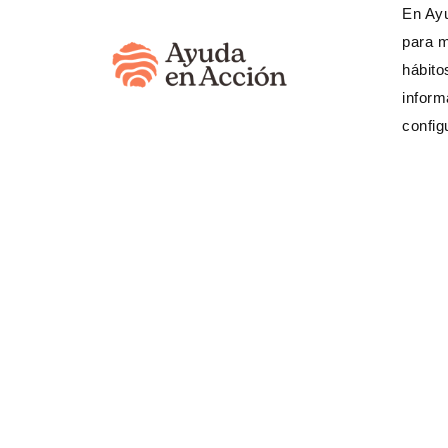
En Ayu
para m
hábito
inform
config
¿Necesita
(333) 623 3
Banco Internacional
520617459