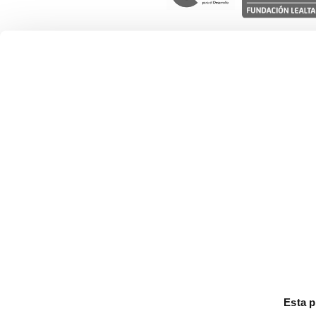
Nuestro trabajo
Gestión social del agua
Desarrollo de cadenas de valor
Derechos de las mujeres
Derechos de la infancia y adolescen
Movilidad humana
Esta 