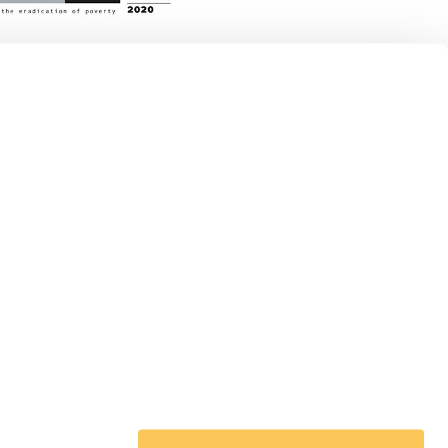
 en Acción en el mundo
pa
noamérica