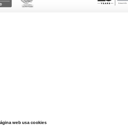
Esto te interesa
Ayuda
Blog
Euro
Actualidad
Lati
cia
página web usa cookies