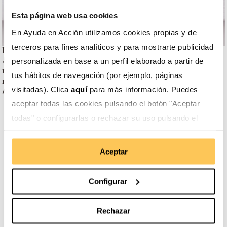
Esta página web usa cookies
En Ayuda en Acción utilizamos cookies propias y de
terceros para fines analíticos y para mostrarte publicidad
El cambio climático secó nuestros ríos. Con Ayuda en
Acción hicimos infraestructuras que nos han permitido
personalizada en base a un perfil elaborado a partir de
recoger y almacenar agua con la que mantener vivos
tus hábitos de navegación (por ejemplo, páginas
nuestros cultivos.
visitadas). Clica
aquí
para más información. Puedes
Alejandro Aldana, líder comunitario boliviano.
aceptar todas las cookies pulsando el botón "Aceptar
todas" o configurarlas o rechazar su uso pulsando el
Somos transparentes. Nos avalan:
botón "Configurar".
Aceptar
Configurar
Somos miembros de:
Rechazar