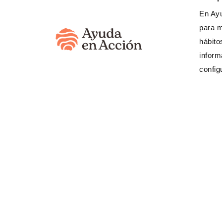
En Ayu
para m
hábito
inform
config
¿Necesita
(333) 623 3
Banco Internacional
520617459