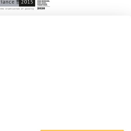
 en Acción en el mundo
pa
noamérica