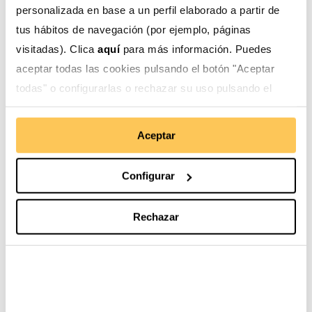
personalizada en base a un perfil elaborado a partir de
tus hábitos de navegación (por ejemplo, páginas
visitadas). Clica
aquí
para más información. Puedes
aceptar todas las cookies pulsando el botón "Aceptar
Nuestro trabajo
Esto te interesa
todas" o configurarlas o rechazar su uso pulsando el
botón "Configurar".
Gestión social del agua
Blog
Aceptar
Desarrollo de cadenas
Actualidad
Configurar
de valor
Derechos de las
mujeres
Rechazar
Derechos de la infancia
y adolescencia
Movilidad humana