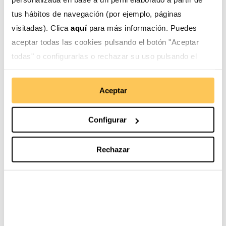
tus hábitos de navegación (por ejemplo, páginas
visitadas). Clica
aquí
para más información. Puedes
Nuestro trabajo
Esto te interesa
aceptar todas las cookies pulsando el botón "Aceptar
todas" o configurarlas o rechazar su uso pulsando el
Gestión social del agua
Blog
botón "Configurar".
Desarrollo de cadenas
Aceptar
Actualidad
de valor
Derechos de las
Configurar
mujeres
Derechos de la infancia
Rechazar
y adolescencia
Movilidad humana
Ayuda en Acción en el