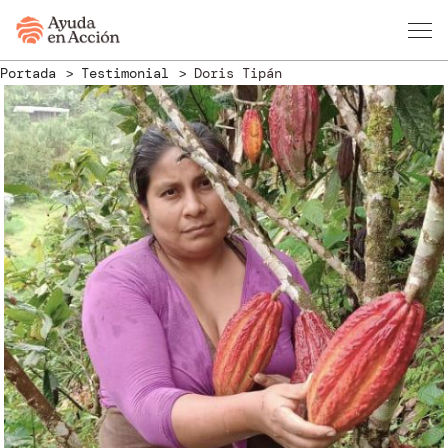
Portada
Testimonial
Doris Tipán