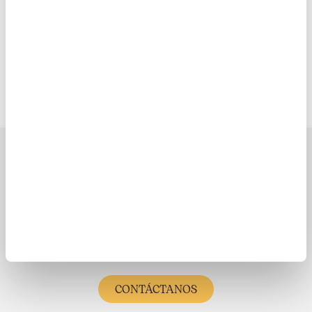
mundo
Europa
Latinoamérica
¿Necesitas Ayuda?
(333) 623 3333
CONTÁCTANOS