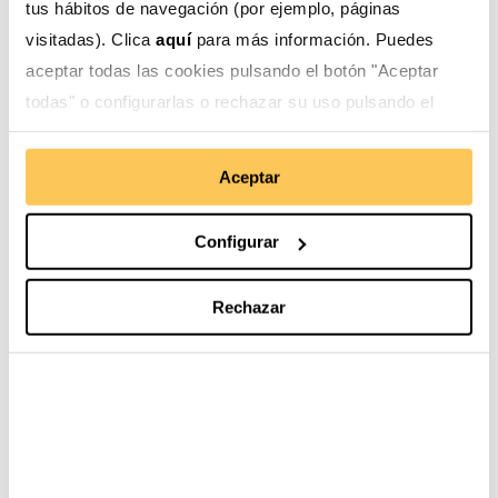
tus hábitos de navegación (por ejemplo, páginas
visitadas). Clica
aquí
para más información. Puedes
Gestión social del agua
Blog
aceptar todas las cookies pulsando el botón "Aceptar
Desarrollo de cadenas
todas" o configurarlas o rechazar su uso pulsando el
Actualidad
de valor
botón "Configurar".
Derechos de las
Aceptar
mujeres
Derechos de la infancia
Configurar
y adolescencia
Movilidad humana
Rechazar
Ayuda en Acción en el
mundo
Europa