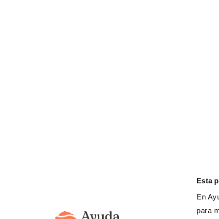
Nuestro trabajo
Gestión social del agua
Desarrollo de cadenas de valor
Derechos de las mujeres
Esta 
En Ayu
Derechos de la infancia y adolescen
para m