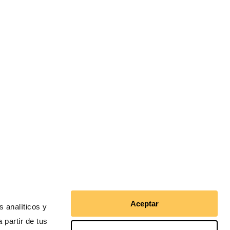
 en Acción en el mundo
pa
noamérica
Aceptar
 analíticos y
 partir de tus