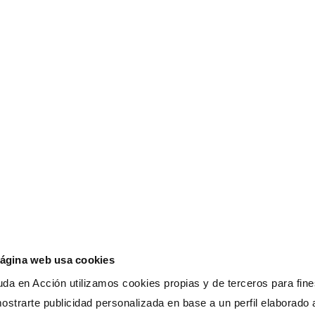
Esto te interesa
Ayuda
Blog
Euro
Actualidad
Lati
página web usa cookies
da en Acción utilizamos cookies propias y de terceros para fines
cia
ostrarte publicidad personalizada en base a un perfil elaborado a