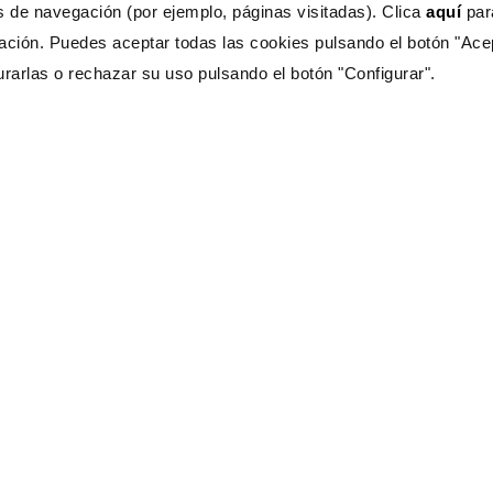
s de navegación (por ejemplo, páginas visitadas). Clica
aquí
pa
ación. Puedes aceptar todas las cookies pulsando el botón "Ace
urarlas o rechazar su uso pulsando el botón "Configurar".
s Ayuda?
CONTÁCTANOS
333