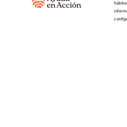
hábito
Movilidad humana
inform
config
¿Necesita
(333) 623 3
Banco Internacional
520617459