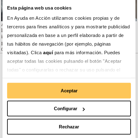
Esta página web usa cookies
En Ayuda en Acción utilizamos cookies propias y de
Antes de que llegue la Fundación, los niños y las niñas y
terceros para fines analíticos y para mostrarte publicidad
la gente, en general, no conocían los derechos de la
personalizada en base a un perfil elaborado a partir de
infancia, pero ahora, gracias a los talleres, los conocen y
pueden hacerlos respetar.
tus hábitos de navegación (por ejemplo, páginas
Germania Paguay, comunidad El Ángel, Carchi, Ecuador
visitadas). Clica
aquí
para más información. Puedes
aceptar todas las cookies pulsando el botón "Aceptar
Somos transparentes. Nos avalan:
todas" o configurarlas o rechazar su uso pulsando el
botón "Configurar".
Aceptar
Configurar
Somos miembros de:
Rechazar