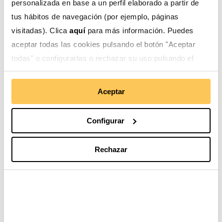
personalizada en base a un perfil elaborado a partir de
tus hábitos de navegación (por ejemplo, páginas
visitadas). Clica
aquí
para más información. Puedes
Nuestro trabajo
Esto te interesa
aceptar todas las cookies pulsando el botón "Aceptar
todas" o configurarlas o rechazar su uso pulsando el
botón "Configurar".
Gestión social del agua
Blog
Aceptar
Desarrollo de cadenas
Actualidad
de valor
Configurar
Derechos de las
mujeres
Rechazar
Derechos de la infancia
y adolescencia
Movilidad humana