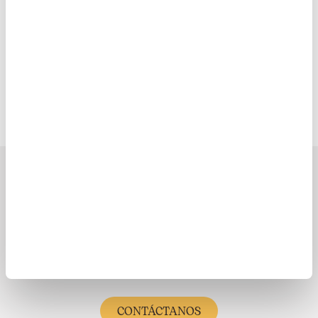
Ayuda en Acción en el
mundo
Europa
Latinoamérica
¿Necesitas Ayuda?
(333) 623 3333
CONTÁCTANOS