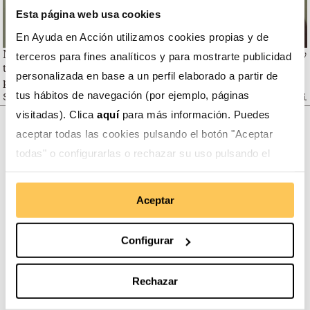
Esta página web usa cookies
En Ayuda en Acción utilizamos cookies propias y de
Nos han apoyado en la comercialización de nuestro café, y
terceros para fines analíticos y para mostrarte publicidad
también hemos recibido talleres para mejorar la
personalizada en base a un perfil elaborado a partir de
producción. Ahora, nuestro producto es de mejor calidad.
tus hábitos de navegación (por ejemplo, páginas
Sixto Pozo, productor de Café de la provincia de Carchi
visitadas). Clica
aquí
para más información. Puedes
aceptar todas las cookies pulsando el botón "Aceptar
Somos transparentes. Nos avalan:
todas" o configurarlas o rechazar su uso pulsando el
botón "Configurar".
Aceptar
Configurar
Somos miembros de:
Rechazar