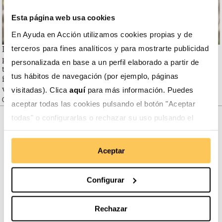
Esta página web usa cookies
En Ayuda en Acción utilizamos cookies propias y de
La infancia es la protagonista de nuestras acciones,
terceros para fines analíticos y para mostrarte publicidad
porque son el futuro de las comunidades con las que
personalizada en base a un perfil elaborado a partir de
trabajamos. Pero de nuestro trabajo se benefician sus
tus hábitos de navegación (por ejemplo, páginas
familias, y por supuesto también las comunidades donde
viven.
visitadas). Clica
aquí
para más información. Puedes
Carmen Villota, técnica de Ayuda en Acción en Colombia
aceptar todas las cookies pulsando el botón "Aceptar
todas" o configurarlas o rechazar su uso pulsando el
botón "Configurar".
Somos transparentes. Nos avalan:
Aceptar
Configurar
Somos miembros de:
Rechazar