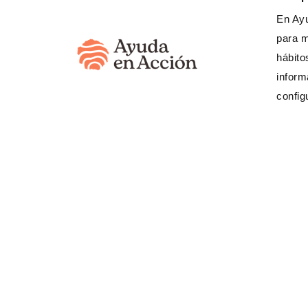
En Ayu
para m
hábito
inform
config
¿Necesita
(333) 623 3
Banco Internacional
520617459