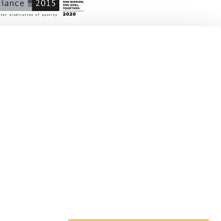
 en Acción en el mundo
pa
noamérica