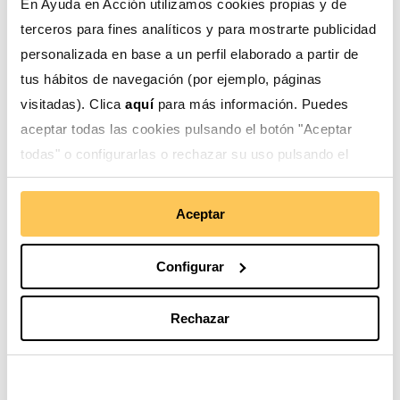
En Ayuda en Acción utilizamos cookies propias y de
terceros para fines analíticos y para mostrarte publicidad
personalizada en base a un perfil elaborado a partir de
Territorios con Igualdad
no solo presentó los
tus hábitos de navegación (por ejemplo, páginas
resultados de los diagnósticos, sino que abrió un
visitadas). Clica
aquí
para más información. Puedes
diálogo de alto nivel para transformar la realidad de las
aceptar todas las cookies pulsando el botón "Aceptar
mujeres rurales.
todas" o configurarlas o rechazar su uso pulsando el
botón "Configurar".
Aceptar
Configurar
Rechazar