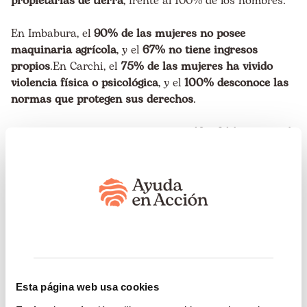
propietarias de tierra
, frente al 100% de los hombres.
En Imbabura, el
90% de las mujeres no posee
maquinaria agrícola
, y el
67% no tiene ingresos
propios
.En Carchi, el
75% de las mujeres ha vivido
violencia física o psicológica
, y el
100% desconoce las
normas que protegen sus derechos
.
Las mujeres rurales trabajan entre
48 y 64 horas en el
campo
y hasta
63 horas semanales en tareas del
hogar
, mientras los hombres dedican en promedio 10
horas al trabajo doméstico.
La mayoría de las mujeres no tiene acceso pleno a la
educación, salud, ni seguridad social.
Esta página web usa cookies
¿Cuál fue nuestra propuesta?