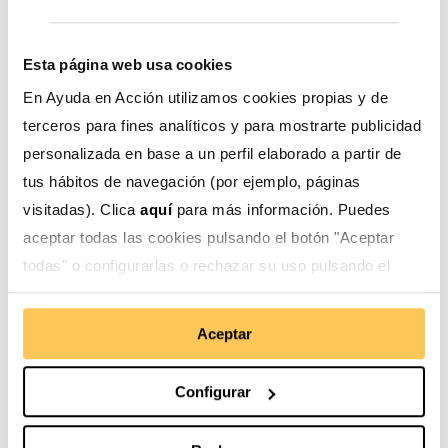
Cohesión social y convivencia pacífica
entre la
población migrante, refugiada y las comunidades de
acogida.
Esta página web usa cookies
En Ayuda en Acción utilizamos cookies propias y de
Protección de derechos humanos
a través de un
terceros para fines analíticos y para mostrarte publicidad
modelo de atención integral.
personalizada en base a un perfil elaborado a partir de
Incidencia política
, para fortalecer la capacidad de
tus hábitos de navegación (por ejemplo, páginas
respuesta local, y la articulación institucional frente a
visitadas). Clica
aquí
para más información. Puedes
las necesidades de la población migrante y la de
aceptar todas las cookies pulsando el botón "Aceptar
acogida.
todas" o configurarlas o rechazar su uso pulsando el
botón "Configurar".
La iniciativa tendrá una duración de 4 años, y nuestra
Aceptar
meta es atender a más de 7.000 personas
en
situación de movilidad humana de origen venezolano,
Configurar
incluyendo a las poblaciones de acogida de los tres
países. En el caso de Ecuador, se implementará en:
Ibarra, Otavalo y Pimampiro, mientras que en Perú será