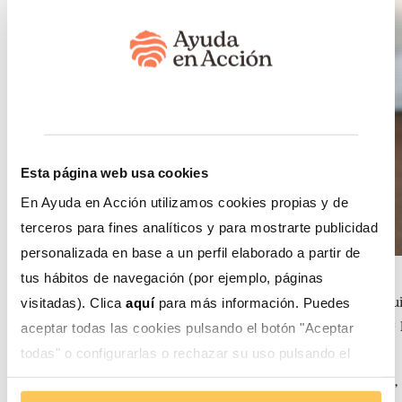
Esta página web usa cookies
En Ayuda en Acción utilizamos cookies propias y de
terceros para fines analíticos y para mostrarte publicidad
personalizada en base a un perfil elaborado a partir de
tus hábitos de navegación (por ejemplo, páginas
Esta primera fase es el comienzo de una alianza que segu
visitadas). Clica
aquí
para más información. Puedes
Morona Santiago, contribuyendo así a la construcción de
aceptar todas las cookies pulsando el botón "Aceptar
todas" o configurarlas o rechazar su uso pulsando el
botón "Configurar".
Con este antecedente, el pasado martes 25 de noviembre, c